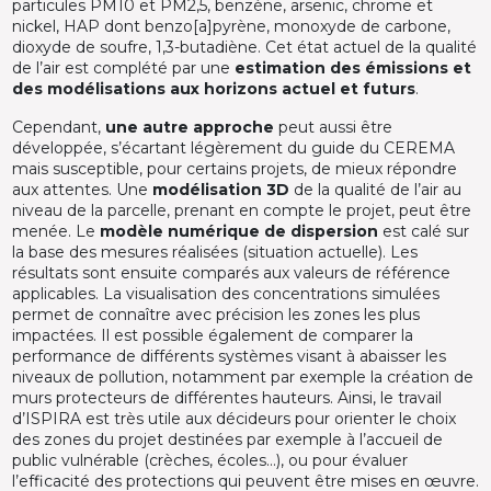
particules PM10 et PM2,5, benzène, arsenic, chrome et
nickel, HAP dont benzo[a]pyrène, monoxyde de carbone,
dioxyde de soufre, 1,3-butadiène. Cet état actuel de la qualité
de l’air est complété par une
estimation des émissions et
des modélisations aux horizons actuel et futurs
.
Cependant,
une autre approche
peut aussi être
développée, s’écartant légèrement du guide du CEREMA
mais susceptible, pour certains projets, de mieux répondre
aux attentes. Une
modélisation 3D
de la qualité de l’air au
niveau de la parcelle, prenant en compte le projet, peut être
menée. Le
modèle numérique de dispersion
est calé sur
la base des mesures réalisées (situation actuelle). Les
résultats sont ensuite comparés aux valeurs de référence
applicables. La visualisation des concentrations simulées
permet de connaître avec précision les zones les plus
impactées. Il est possible également de comparer la
performance de différents systèmes visant à abaisser les
niveaux de pollution, notamment par exemple la création de
murs protecteurs de différentes hauteurs. Ainsi, le travail
d’ISPIRA est très utile aux décideurs pour orienter le choix
des zones du projet destinées par exemple à l’accueil de
public vulnérable (crèches, écoles…), ou pour évaluer
l’efficacité des protections qui peuvent être mises en œuvre.