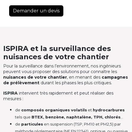
Demander un devis
ISPIRA et la surveillance des
nuisances de votre chantier
Pour la surveillance dans l’environnement, nos ingénieurs
peuvent vous proposer des solutions pour connaître les
nuisances de votre chantier
, en menant des
campagnes
de prélèvement
durant les phases les plus critiques.
ISPIRA
intervient très rapidement et peut réaliser des
mesures :
de
composés organiques volatils
et
hydrocarbures
tels que
BTEX, benzène, naphtalène, TPH, chlorés
…
de
particules
en suspension (TSP, PM10 et PM2,5) par
méthode réglementaire (NF EN 12341), optique, ou passive