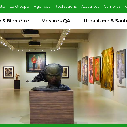
été
Le Groupe
Agences
Réalisations
Actualités
Carrières
 & Bien-être
Mesures QAI
Urbanisme & Sant