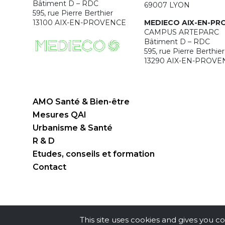
Bâtiment D – RDC
69007 LYON
595, rue Pierre Berthier
13100 AIX-EN-PROVENCE
MEDIECO AIX-EN-PR
CAMPUS ARTEPARC
Bâtiment D – RDC
595, rue Pierre Berthier
13290 AIX-EN-PROVE
AMO Santé & Bien-être
Mesures QAI
Urbanisme & Santé
R & D
Etudes, conseils et formation
Contact
This site uses cookies and gives you c
mentions légales
|
e
-partenair
e