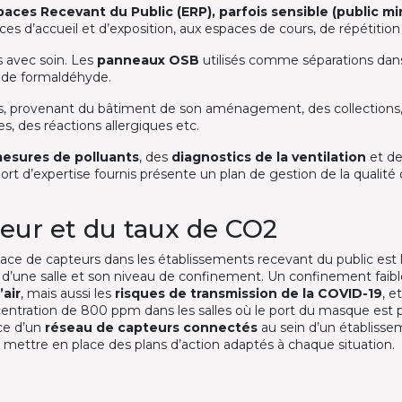
paces Recevant du Public (ERP), parfois sensible (public m
paces d’accueil et d’exposition, aux espaces de cours, de répétitio
 avec soin. Les
panneaux OSB
utilisés comme séparations dan
 de formaldéhyde.
ues, provenant du bâtiment de son aménagement, des collections, 
es, des réactions allergiques etc.
esures de polluants
, des
diagnostics de la ventilation
et de
t d’expertise fournis présente un plan de gestion de la qualité de
érieur et du taux de CO2
lace de capteurs dans les établissements recevant du public e
 d’une salle et son niveau de confinement. Un confinement faibl
’air
, mais aussi les
risques de transmission de la COVID-19
, e
ntration de 800 ppm dans les salles où le port du masque est p
ace d’un
réseau de capteurs connectés
au sein d’un établisse
 mettre en place des plans d’action adaptés à chaque situation.