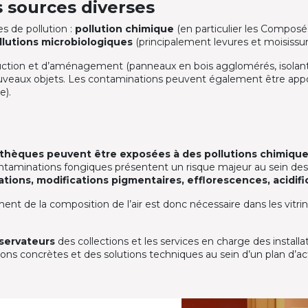
 sources diverses
s de pollution :
pollution chimique
(en particulier les Composé
llutions microbiologiques
(principalement levures et moisissur
uction et d’aménagement (panneaux en bois agglomérés, isolants
ouveaux objets. Les contaminations peuvent également être apporté
e).
iothèques peuvent être exposées à des pollutions chimiqu
ntaminations fongiques présentent un risque majeur au sein des r
ations, modifications pigmentaires, efflorescences, acidif
nt de la composition de l’air est donc nécessaire dans les vitrine
nservateurs
des collections et les services en charge des installa
ons concrètes et des solutions techniques au sein d’un plan d’ac