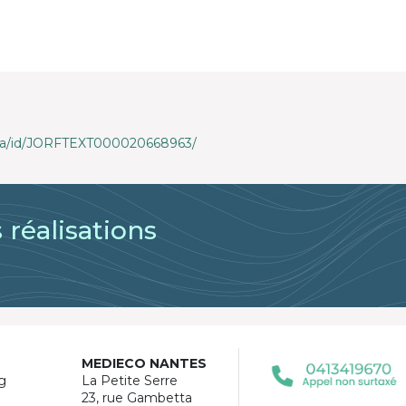
loda/id/JORFTEXT000020668963/
 réalisations
MEDIECO NANTES
g
La Petite Serre
23, rue Gambetta