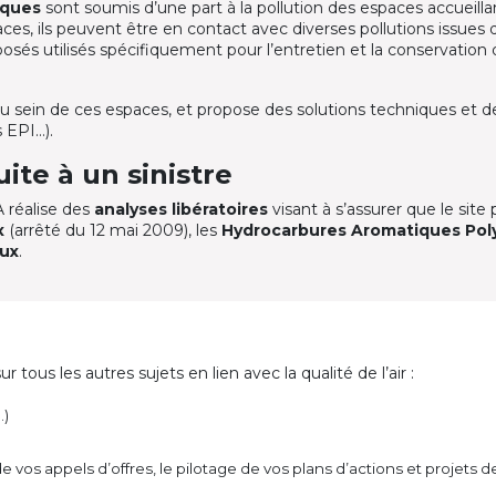
èques
sont soumis d’une part à la pollution des espaces accueilla
aces, ils peuvent être en contact avec diverses pollutions issues 
osés utilisés spécifiquement pour l’entretien et la conservation d
u sein de ces espaces, et propose des solutions techniques et de
 EPI…).
uite à un sinistre
RA réalise des
analyses libératoires
visant à s’assurer que le site
x
(arrêté du 12 mai 2009), les
Hydrocarbures Aromatiques Poly
aux
.
s les autres sujets en lien avec la qualité de l’air :
…)
de vos appels d’offres, le pilotage de vos plans d’actions et projets