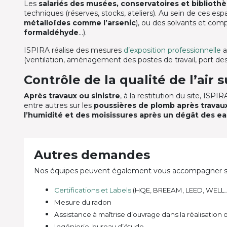
Les
salariés des musées, conservatoires et biblioth
techniques (réserves, stocks, ateliers). Au sein de ces esp
métalloïdes comme l’arsenic
), ou des solvants et comp
formaldéhyde
…).
ISPIRA réalise des mesures
d’exposition professionnelle
a
(ventilation, aménagement des postes de travail, port des
Contrôle de la qualité de l’air s
Après travaux ou sinistre
, à la restitution du site, ISPI
entre autres sur les
poussières de plomb après travau
l’humidité et des moisissures après un dégât des e
Autres demandes
Nos équipes peuvent également vous accompagner sur tou
Certifications et Labels
(HQE, BREEAM, LEED, WELL
Mesure du radon
Assistance à maîtrise d’ouvrage dans la réalisation 
Ingénierie, bureau d’étude