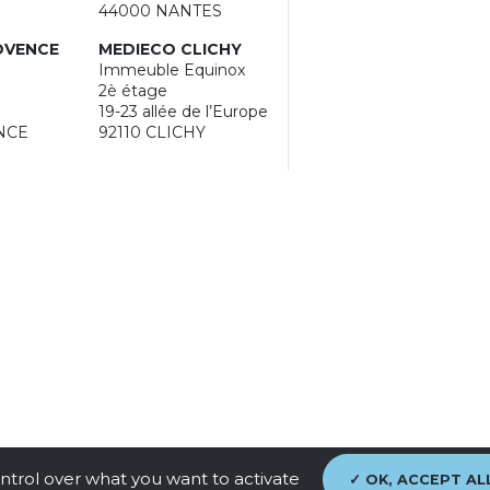
44000 NANTES
OVENCE
MEDIECO CLICHY
Immeuble Equinox
2è étage
19-23 allée de l’Europe
NCE
92110 CLICHY
ontrol over what you want to activate
OK, ACCEPT AL